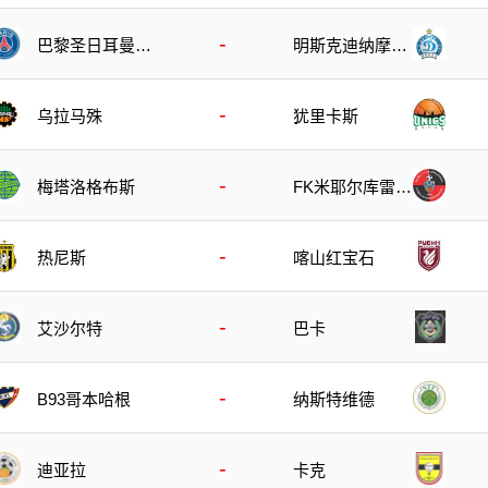
-
巴黎圣日耳曼U
明斯克迪纳摩U1
19
9
-
乌拉马殊
犹里卡斯
-
梅塔洛格布斯
FK米耶尔库雷亚
丘克
-
热尼斯
喀山红宝石
-
艾沙尔特
巴卡
-
B93哥本哈根
纳斯特维德
-
迪亚拉
卡克