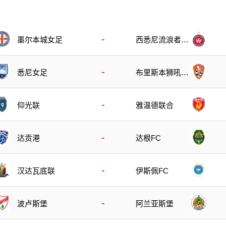
-
墨尔本城女足
西悉尼流浪者女
足
-
悉尼女足
布里斯本狮吼女
足
-
仰光联
雅温德联合
-
达贡港
达根FC
-
汉达瓦底联
伊斯佩FC
-
波卢斯堡
阿兰亚斯堡