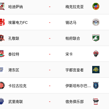
-
哈迪萨纳
梅克拉克亚
-
埃塞电力FC
锡达马
-
孔敬联
帕府联合
-
泰拉特
宋卡
-
港东区
宇都宫皇者
-
卡拉古拉克
伊斯坦布尔巴萨
克塞尔
-
武里南联
宿务俱乐部