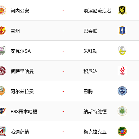
-
河内公安
淡滨尼流浪者
-
雪州
巴吞联
-
安瓦尔SA
朱拜勒
-
费萨里哈曼
积尼达
-
阿尔兹拉费
巴腾
-
B93哥本哈根
纳斯特维德
-
哈迪萨纳
梅克拉克亚