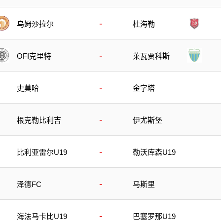
-
乌姆沙拉尔
杜海勒
-
OFI克里特
莱瓦贾科斯
-
史莫哈
金字塔
-
根克勒比利吉
伊尤斯堡
-
比利亚雷尔U19
勒沃库森U19
-
泽德FC
马斯里
-
海法马卡比U19
巴塞罗那U19