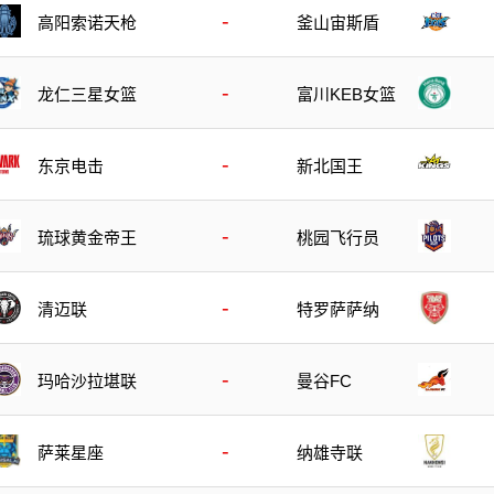
-
高阳索诺天枪
釜山宙斯盾
-
龙仁三星女篮
富川KEB女篮
-
东京电击
新北国王
-
琉球黄金帝王
桃园飞行员
-
清迈联
特罗萨萨纳
-
玛哈沙拉堪联
曼谷FC
-
萨莱星座
纳雄寺联