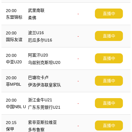
武里南联
20:00
-
直播中
东盟锦标
柔佛
波兰U16
20:00
-
直播中
国际友谊
厄瓜多尔U16
阿富汗U20
20:00
-
直播中
中亚U20
乌兹别克斯坦U20
巴塘坎卡卢
20:00
-
直播中
菲MPBL
伊洛伊洛联皇家队
浙江金牛U21
20:00
-
直播中
中国NBL U
广东东莞银行U21
21
索非亚斯拉维亚
20:15
-
直播中
保甲
多布鲁察