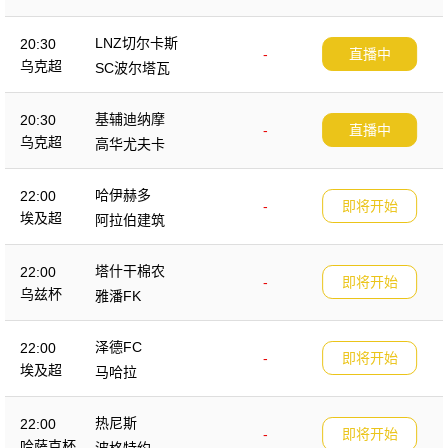
LNZ切尔卡斯
20:30
-
直播中
乌克超
SC波尔塔瓦
基辅迪纳摩
20:30
-
直播中
乌克超
高华尤夫卡
哈伊赫多
22:00
-
即将开始
埃及超
阿拉伯建筑
塔什干棉农
22:00
-
即将开始
乌兹杯
雅潘FK
泽德FC
22:00
-
即将开始
埃及超
马哈拉
热尼斯
22:00
-
即将开始
哈萨克杯
波格特约